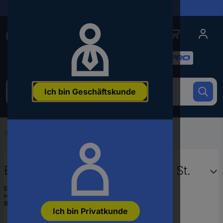
Lieferungen in 24h
Conrad
Conrad
Kategorien
Um
Ich bin Geschäftskunde
nach
dem
Produkt
zu
Startseite
...
Löt-Hilfsmittel
suchen,
geben
Sie
ein
Edsyn LN250 Vakuumpipette 1 St.
Schlagwort,
eine
EAN:
4053199955367
Artikelnummer,
Hst.-Teile-Nr.:
LN250
Bestell-Nr.:
2104962
eine
Ich bin Privatkunde
EAN