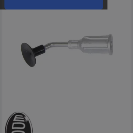
oder
eine
Hst.-
Teile-
Nr.
ein