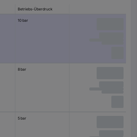
Betriebs-Überdruck
10 bar
8 bar
5 bar