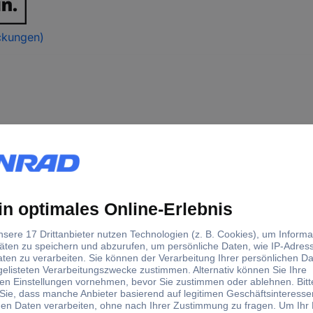
ckungen)
Druckluft-Kompressor
2
2200 W