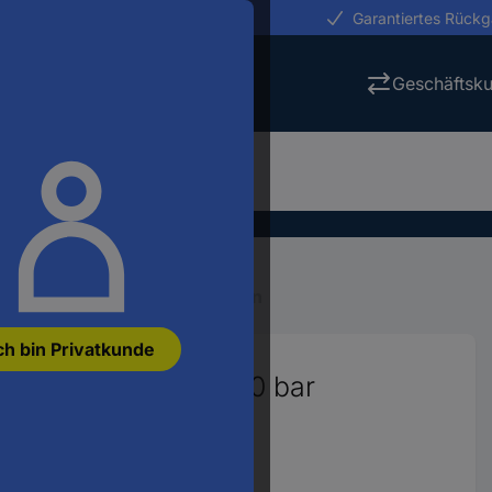
erungen in 24h
Garantiertes Rück
Geschäftsk
uge
Druckluft-Kompressoren
ch bin Privatkunde
 420/50/10 V 50 l 10 bar
2