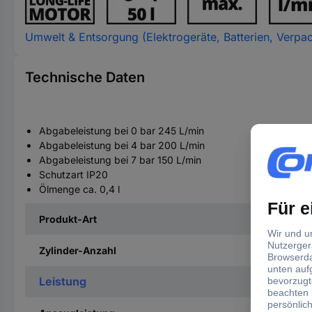
Umwelt & Entsorgung (Elektrogeräte, Batterien, Verpa
Technische Daten
Abgabeleistung bei 0 bar 245 L/min
Abgabeleistung bei 4 bar 200 L/min
Abgabeleistung bei 7 bar 150 L/min
Schutzart IP20
Ölmenge ca. 0,4 l
Produkt-Art
Zylinder-Anzahl
Leistung