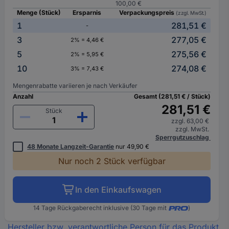
100,00 €
Menge (Stück)
Ersparnis
Verpackungspreis
(zzgl. MwSt.)
1
281,51 €
-
3
277,05 €
2% = 4,46 €
5
275,56 €
2% = 5,95 €
10
274,08 €
3% = 7,43 €
Mengenrabatte variieren je nach Verkäufer
Anzahl
Gesamt (281,51 € / Stück)
281,51 €
Stück
zzgl. 63,00 €
zzgl. MwSt.
Sperrgutzuschlag
48 Monate Langzeit-Garantie
nur 49,90 €
Nur noch 2 Stück verfügbar
In den Einkaufswagen
14 Tage Rückgaberecht inklusive (30 Tage mit
)
Hersteller bzw. verantwortliche Person für das Produkt