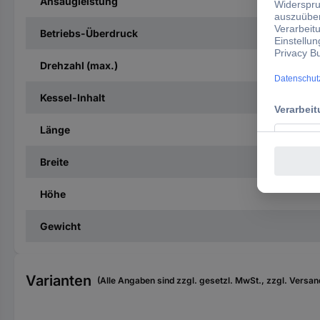
Ansaugleistung
Betriebs-Überdruck
Drehzahl (max.)
Kessel-Inhalt
Länge
Breite
Höhe
Gewicht
Varianten
(Alle Angaben sind zzgl. gesetzl. MwSt., zzgl. Versan