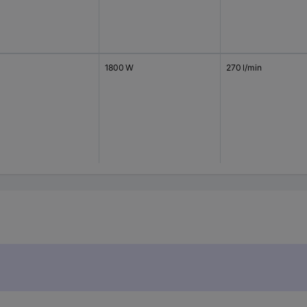
1800 W
270 l/min