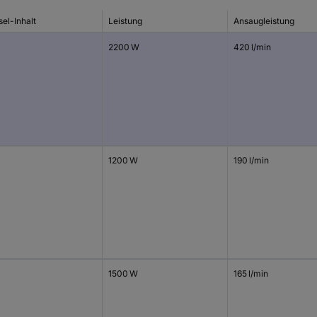
el-Inhalt
Leistung
Ansaugleistung
2200 W
420 l/min
1200 W
190 l/min
1500 W
165 l/min