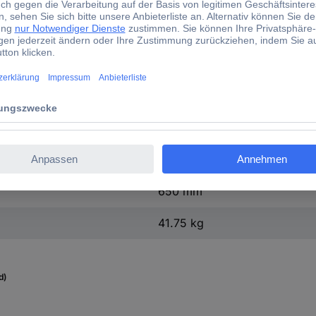
420 l/min
10 bar
2850 U/min
50 l
780 mm
420 mm
650 mm
41.75 kg
d)