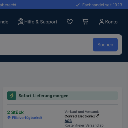
gaberecht
Fachhandel seit 1923
unde
Hilfe & Support
Konto
Suchen
Sofort-Lieferung morgen
2 Stück
Verkauf und Versand:
Conrad Electronic
Filialverfügbarkeit
AGB
Kostenfreier Versand ab