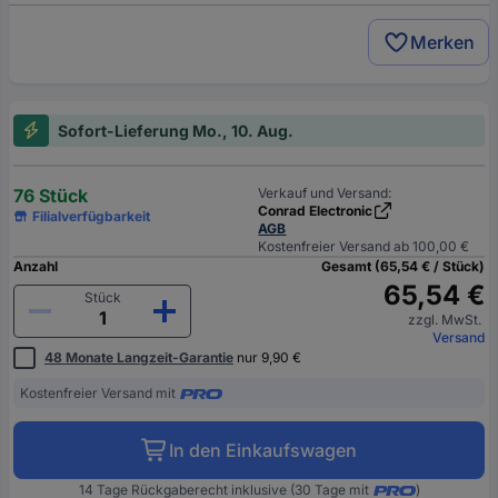
Merken
Sofort-Lieferung Mo., 10. Aug.
76 Stück
Verkauf und Versand:
Conrad Electronic
Filialverfügbarkeit
AGB
Kostenfreier Versand ab 100,00 €
Anzahl
Gesamt (65,54 € / Stück)
65,54 €
Stück
zzgl. MwSt.
Versand
48 Monate Langzeit-Garantie
nur 9,90 €
Kostenfreier Versand mit
In den Einkaufswagen
14 Tage Rückgaberecht inklusive (30 Tage mit
)