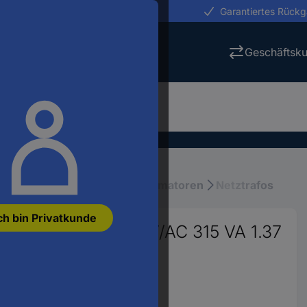
erungen in 24h
Garantiertes Rück
Geschäftsk
räte und Netzteile
Transformatoren
Netztrafos
ch bin Privatkunde
1 x 400 V 1 x 230 V/AC 315 VA 1.37