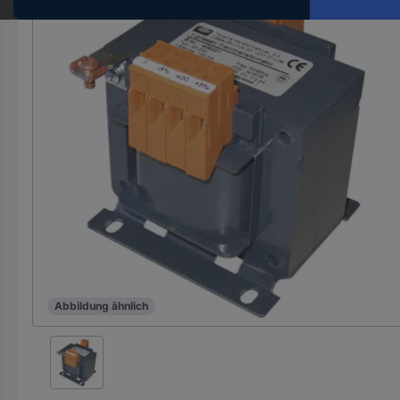
Hst.-
Teile-
Nr.
ein
Abbildung ähnlich