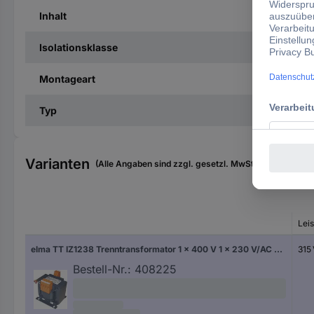
Inhalt
Isolationsklasse
Montageart
Typ
Varianten
(Alle Angaben sind zzgl. gesetzl. MwSt., zzgl. Versan
Lei
elma TT IZ1238 Trenntransformator 1 x 400 V 1 x 230 V/AC 315 VA 1.37 A
315
Bestell-Nr.:
408225