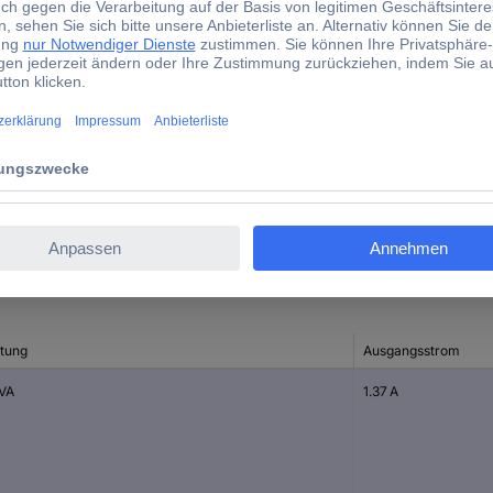
1 St.
Ta40/B
Fußwinkel
IZ1238
d)
stung
Ausgangsstrom
 VA
1.37 A