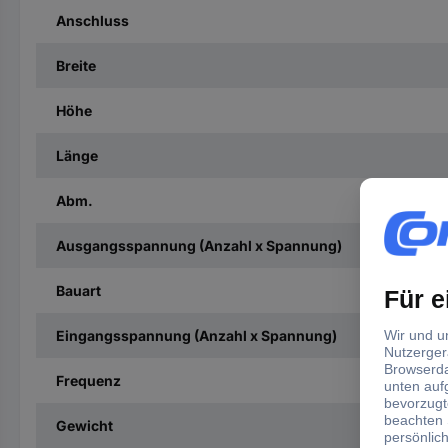
Anschluss
Breite
Höhe
Länge
Abm.
Ausgangsspannung (Anzahl x Spannung)
Bauart
Eingangsspannung (Anzahl x Spannung)
Frequenz
Gewicht