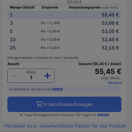
100,00 €
Menge (Stück)
Ersparnis
Verpackungspreis
(zzgl. MwSt.)
1
55,45 €
-
3
53,66 €
3% = 1,79 €
5
53,05 €
4% = 2,40 €
10
52,45 €
5% = 3,00 €
25
52,15 €
6% = 3,30 €
Mengenrabatte variieren je nach Verkäufer
Anzahl
Gesamt (55,45 € / Stück)
55,45 €
Stück
zzgl. MwSt.
Versand
Kostenfreier Versand mit
In den Einkaufswagen
14 Tage Rückgaberecht inklusive (30 Tage mit
)
Hersteller bzw. verantwortliche Person für das Produkt