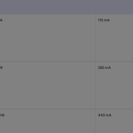
VA
110 mA
VA
260 mA
 VA
440 mA