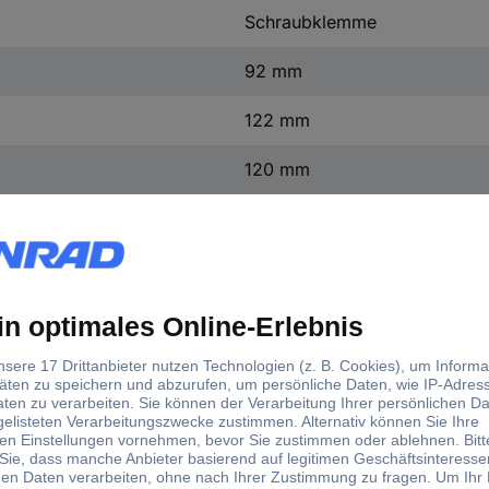
Schraubklemme
92 mm
122 mm
120 mm
(L x B x H) 120 x 92 x 122 
1 x 230 V/AC
Offen
1 x 400 V
50 - 60 Hz
6.2 kg