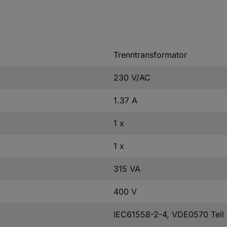
Trenntransformator
230 V/AC
1.37 A
1 x
1 x
315 VA
400 V
IEC61558-2-4, VDE0570 Teil