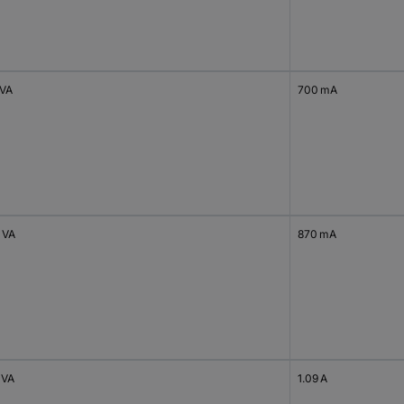
 VA
700 mA
 VA
870 mA
 VA
1.09 A