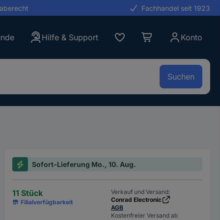
gaberecht
Fachhandel seit 1923
unde
Hilfe & Support
Konto
Suchen
Sofort-Lieferung Mo., 10. Aug.
11 Stück
Verkauf und Versand:
Conrad Electronic
Filialverfügbarkeit
AGB
Kostenfreier Versand ab