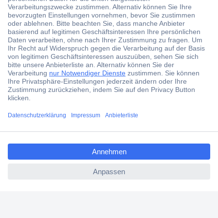
Der Conrad Newsletter
Jetzt anmelden und exklusive Aktionen,
aktuelle News und Angebote immer zuerst
erhalten.
Jetzt anmelden
Filialen
Versandkostenfrei ab 100,00 € zzgl. MwSt. **
ccp.user.init.failed.titl
Angebotsservice
e
Beschaffungsservice
ccp.user.init.failed
Für Geschäftskunden
E-Procurement