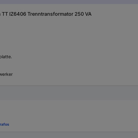
 TT IZ6406 Trenntransformator 250 VA
latte.
dwerker
rafos