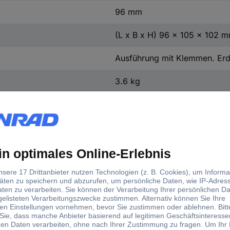
96 mm
(L x B x H) 96 x 105 x 102 
Ausführung mit Klemmen. Erd
3.6 kg
1 St.
Ta40/B
Klasse F
Fußwinkel
Ja
I