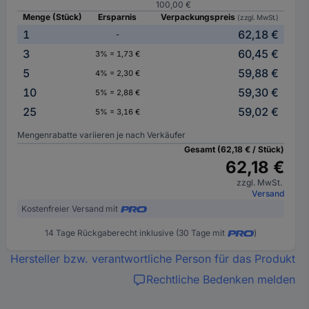
100,00 €
Menge (Stück)
Ersparnis
Verpackungspreis
(zzgl. MwSt.)
1
62,18 €
-
3
60,45 €
3% = 1,73 €
5
59,88 €
4% = 2,30 €
10
59,30 €
5% = 2,88 €
25
59,02 €
5% = 3,16 €
Mengenrabatte variieren je nach Verkäufer
Gesamt (62,18 € / Stück)
62,18 €
zzgl. MwSt.
Versand
Kostenfreier Versand mit
14 Tage Rückgaberecht inklusive (30 Tage mit
)
Hersteller bzw. verantwortliche Person für das Produkt
Rechtliche Bedenken melden