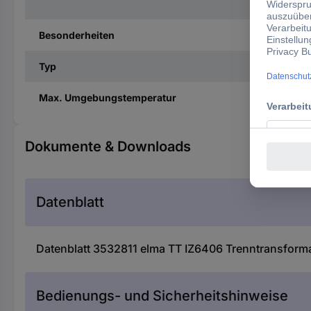
Besonderheiten
Typ
Max. Umgebungstemperatur
Dokumente & Downloads
Datenblatt
Datenblatt 3532811 elma TT IZ6406 Trenntransform
Bedienungs- und Sicherheitshinweise