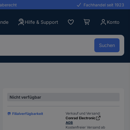
gaberecht
Fachhandel seit 1923
unde
Hilfe & Support
Konto
Suchen
Nicht verfügbar
Verkauf und Versand:
Filialverfügbarkeit
Conrad Electronic
AGB
Kostenfreier Versand ab