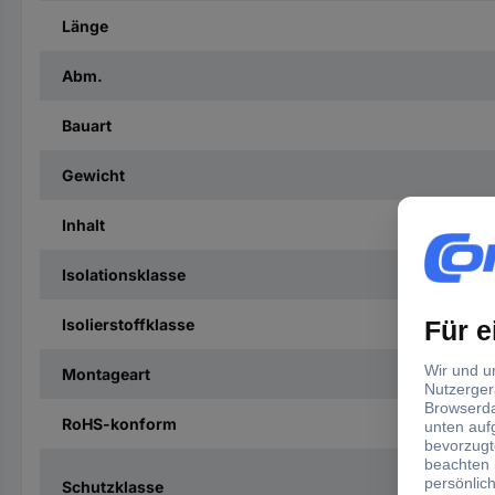
Länge
Abm.
Bauart
Gewicht
Inhalt
Isolationsklasse
Isolierstoffklasse
Montageart
RoHS-konform
Schutzklasse