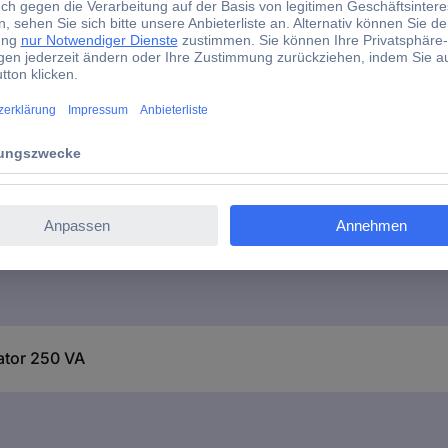
IP00
+/- 15 V Klemme für Eingan
IZ6406
40 °C
ator 250 VA