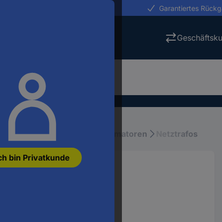
erungen in 24h
Garantiertes Rück
Geschäftsk
räte und Netzteile
Transformatoren
Netztrafos
ch bin Privatkunde
r 250 VA