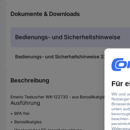
Dokumente & Downloads
Bedienungs- und Sicherheitshinweise
Bedienungs- und Sicherheitshinweise 3341416 EMER
Beschreibung
Emerio Teekocher WK-122730 - aus Borosilikatglas, mit 1,7 l 
Ausführung
BPA frei
Borosilikatglas