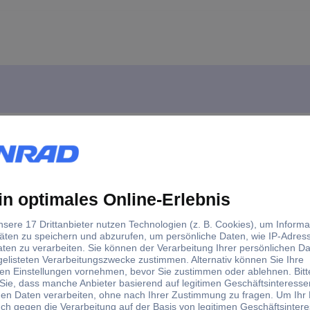
IO WK-122730 Teebereiter Edelstahl, Schwarz, Glas
Volumen und Temperaturvorwahl.