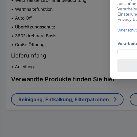
Wechselnde LED-Innenbeleuchtung
Warmhaltefunktion
Auto Off
Überhitzungsschutz
360° drehbare Basis
Große Öffnung.
Lieferumfang
Anleitung.
Verwandte Produkte finden Sie hier
Reinigung, Entkalkung, Filterpatronen