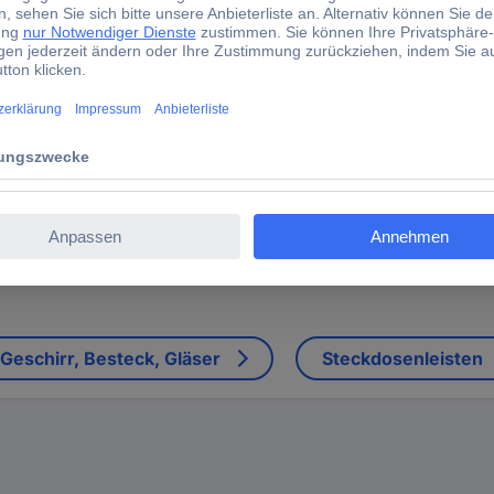
Geschirr, Besteck, Gläser
Steckdosenleisten