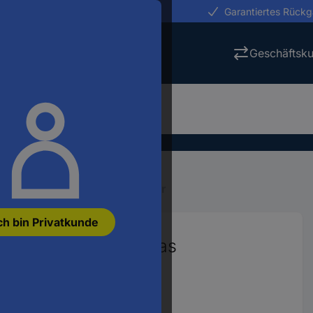
erungen in 24h
Garantiertes Rück
Geschäftsk
Wasser & Tee
Teebereiter
ch bin Privatkunde
lstahl, Schwarz, Glas
416