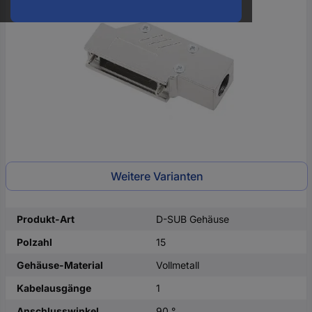
oder
eine
Hst.-
Teile-
Nr.
ein
Weitere Varianten
Produkt-Art
D-SUB Gehäuse
Polzahl
15
Gehäuse-Material
Vollmetall
Kabelausgänge
1
Anschlusswinkel
90 °