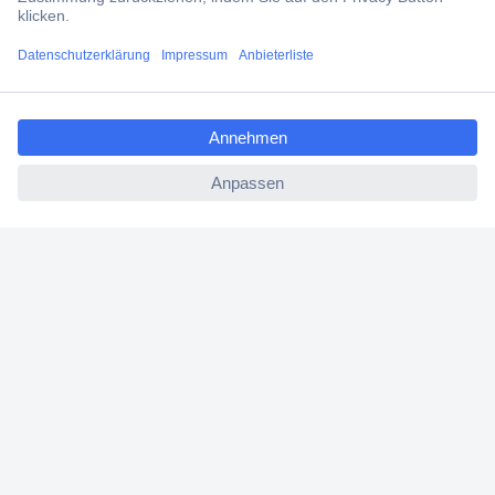
Filialen
ccp.user.init.failed.titl
Versandkostenfrei ab 100,00 € zzgl. MwSt. **
e
Angebotsservice
ccp.user.init.failed
Beschaffungsservice
Für Geschäftskunden
E-Procurement
Open Catalog Interface (OCI)
Conrad Smart Procure (CSP)
Für Verkäufer