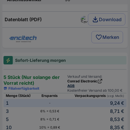
Datenblatt (PDF)
Download
Merken
Sofort-Lieferung morgen
5 Stück (Nur solange der
Verkauf und Versand:
Conrad Electronic
Vorrat reicht)
AGB
Filialverfügbarkeit
Kostenfreier Versand ab 100,00 €
Menge (Stück)
Ersparnis
Verpackungspreis
(zzgl. MwSt.)
1
9,24 €
-
3
8,71 €
6% = 0,53 €
5
8,53 €
8% = 0,71 €
10
8,35 €
10% = 0,89 €