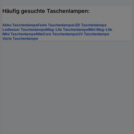
Häufig gesuchte Taschenlampen:
Akku Taschenlampe
Fenix Taschenlampe
LED Taschenlampe
Ledlenser Taschenlampe
Mag-Lite Taschenlampe
Mini Mag-Lite
Mini Taschenlampe
NiteCore Taschenlampe
UV Taschenlampe
Varta Taschenlampe