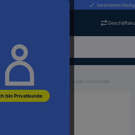
erungen in 24h
Garantiertes Rück
Geschäftsk
en
Löttechnik
Löt-Zubehör
Löt-Hilfsmittel
ch bin Privatkunde
) 130 mm x 108 mm