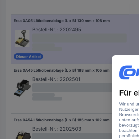
Ersa 0A05 Lötkolbenablage (L x B) 130 mm x 108 mm
Bestell-Nr.:
2202495
Dieser Artikel
Ersa 0A45 Lötkolbenablage (L x B) 188 mm x 105 mm
Bestell-Nr.:
2202501
Ersa 0A54 Lötkolbenablage (L x B) 185 mm x 102 mm
Bestell-Nr.:
2202503