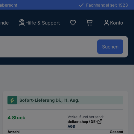
gaberecht
Fachhandel seit 1923
unde
Hilfe & Support
Konto
Suchen
Sofort-Lieferung Di., 11. Aug.
4 Stück
Verkauf und Versand:
delker.shop (DE)
AGB
Anzahl
Gesamt