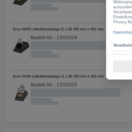
Ersa 0A55 Lötkolbenablage (L x B) 185 mm x 102 mm
Bestell-Nr.:
2202504
Ersa 0A56 Lötkolbenablage (L x B) 185 mm x 102 mm
Bestell-Nr.:
2202505