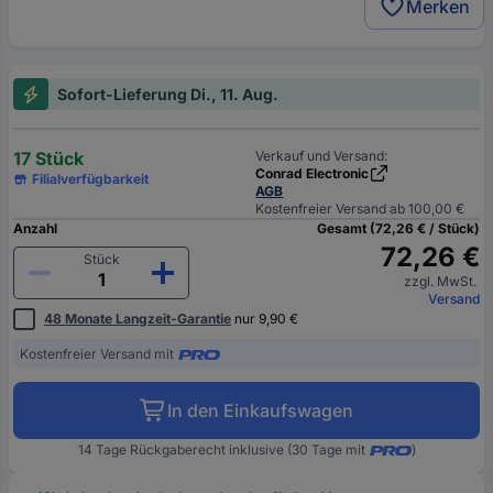
Merken
Sofort-Lieferung Di., 11. Aug.
17 Stück
Verkauf und Versand:
Conrad Electronic
Filialverfügbarkeit
AGB
Kostenfreier Versand ab 100,00 €
Anzahl
Gesamt (72,26 € / Stück)
72,26 €
Stück
zzgl. MwSt.
Versand
48 Monate Langzeit-Garantie
nur 9,90 €
Kostenfreier Versand mit
In den Einkaufswagen
14 Tage Rückgaberecht inklusive (30 Tage mit
)