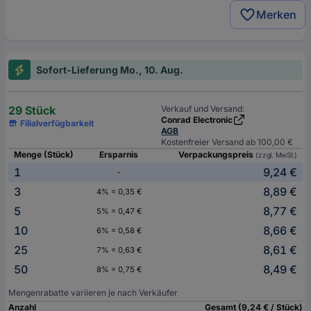
Merken
Sofort-Lieferung Mo., 10. Aug.
29 Stück
Verkauf und Versand:
Conrad Electronic
Filialverfügbarkeit
AGB
Kostenfreier Versand ab 100,00 €
Menge (Stück)
Ersparnis
Verpackungspreis
(zzgl. MwSt.)
1
9,24 €
-
3
8,89 €
4% = 0,35 €
5
8,77 €
5% = 0,47 €
10
8,66 €
6% = 0,58 €
25
8,61 €
7% = 0,63 €
50
8,49 €
8% = 0,75 €
Mengenrabatte variieren je nach Verkäufer
Anzahl
Gesamt (9,24 € / Stück)