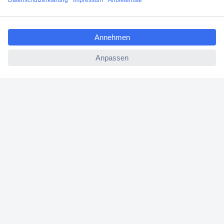
Filialen
ccp.user.init.failed.titl
Versandkostenfrei ab 100,00 € zzgl. MwSt. **
e
Angebotsservice
ccp.user.init.failed
Beschaffungsservice
Für Geschäftskunden
E-Procurement
Open Catalog Interface (OCI)
Conrad Smart Procure (CSP)
Für Verkäufer
Für Affiliate