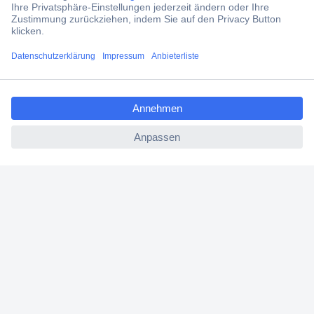
Jetzt anmelden
Filialen
ccp.user.init.failed.titl
Versandkostenfrei ab 100,00 € zzgl. MwSt. **
e
Angebotsservice
ccp.user.init.failed
Beschaffungsservice
Für Geschäftskunden
E-Procurement
Open Catalog Interface (OCI)
Conrad Smart Procure (CSP)
Für Verkäufer