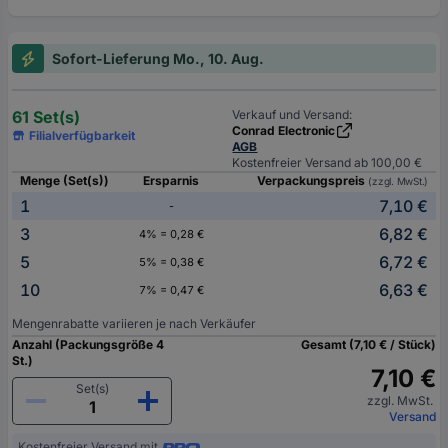
Sofort-Lieferung Mo., 10. Aug.
61 Set(s)
Verkauf und Versand:
Conrad Electronic
Filialverfügbarkeit
AGB
Kostenfreier Versand ab 100,00 €
Menge (Set(s))
Ersparnis
Verpackungspreis
(zzgl. MwSt.)
1
7,10 €
-
3
6,82 €
4% = 0,28 €
5
6,72 €
5% = 0,38 €
10
6,63 €
7% = 0,47 €
Mengenrabatte variieren je nach Verkäufer
Anzahl (Packungsgröße 4
Gesamt (7,10 € / Stück)
St.)
7,10 €
Set(s)
zzgl. MwSt.
Versand
Kostenfreier Versand mit