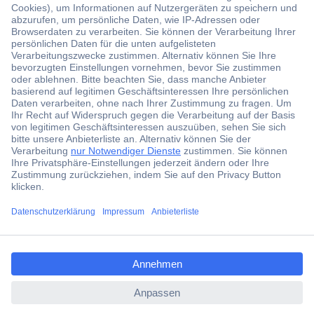
Der Conrad Newsletter
Jetzt anmelden und exklusive Aktionen,
aktuelle News und Angebote immer zuerst
erhalten.
Jetzt anmelden
ccp.user.init.failed.titl
Filialen
e
Versandkostenfrei ab 100,00 € zzgl. MwSt. **
ccp.user.init.failed
Angebotsservice
Beschaffungsservice