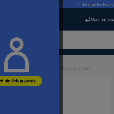
erungen in 24h
Garantiertes Rück
Geschäftsk
Lichttechnik, Bühnentechnik
DMX Controller
ch bin Privatkunde
20-Kanal
40