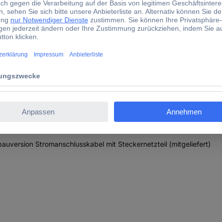
nd-alone
 DJ´s/Alleinunterhalter
uversion Stromanschlusskabel mit Steckernetzteil (mitgeliefert)