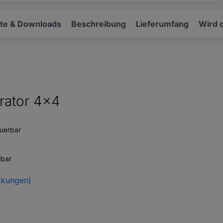
e & Downloads
Beschreibung
Lieferumfang
Wird 
ator 4x4
uerbar
lbar
ckungen)