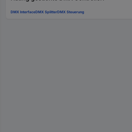
DMX Interface
DMX Splitter
DMX Steuerung