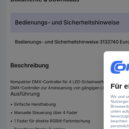
Bedienungs- und Sicherheitshinweise
Bedienungs- und Sicherheitshinweise 3132740 Eur
Beschreibung
Kompakter DMX-Controller für 4 LED-Scheinwerfer mit jeweils
DMX-Controller zur Ansteuerung von gängigen LED-Scheinwer
Ausführung
Einfache Handhabung
Manuelle Steuerung über 4 Fader
1 Fader für direkte RGBW-Farbmischung