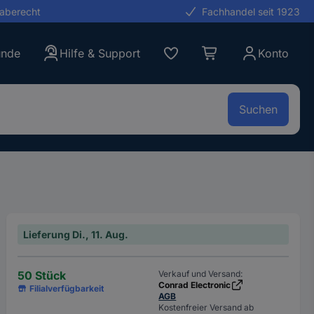
gaberecht
Fachhandel seit 1923
unde
Hilfe & Support
Konto
Suchen
Lieferung Di., 11. Aug.
50 Stück
Verkauf und Versand:
Conrad Electronic
Filialverfügbarkeit
AGB
Kostenfreier Versand ab