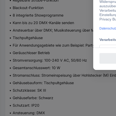
Regelbare Strobe-Funktion
Blackout-Funktion
8 integrierte Showprogramme
Kann bis zu 20 DMX-Kanäle senden
Ansteuerbar über DMX; Musiksteuerung über Mikrofon; Sta
Tischpultgehäuse
Für Anwendungsgebiete wie zum Beispiel: Partykeller; Mobile
Geräuschloser Betrieb
Stromversorgung: 100-240 V AC, 50/60 Hz
Gesamtanschlusswert: 10 W
Stromanschluss: Stromeinspeisung über Hohlstecker (M) Einba
Gehäusebauform: Tischpultgehäuse
Schutzklasse: SK III
Gehäusefarbe: Schwarz
Schutzart: IP20
Ansteuerung: DMX