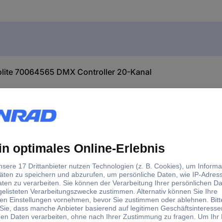
olite 70064565 DMX Controller 20-Kanal
 max. 4 Farben
fern