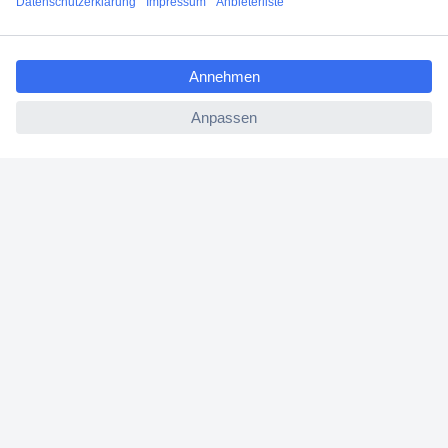
Filialen
ccp.user.init.failed.titl
Versandkostenfrei ab 100,00 € zzgl. MwSt. **
e
Angebotsservice
ccp.user.init.failed
Beschaffungsservice
Für Geschäftskunden
E-Procurement
Open Catalog Interface (OCI)
Conrad Smart Procure (CSP)
Für Verkäufer
Für Affiliate