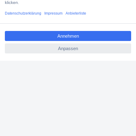
Filialen
ccp.user.init.failed.titl
Versandkostenfrei ab 100,00 € zzgl. MwSt. **
e
Angebotsservice
ccp.user.init.failed
Beschaffungsservice
Für Geschäftskunden
E-Procurement
Open Catalog Interface (OCI)
Conrad Smart Procure (CSP)
Für Verkäufer