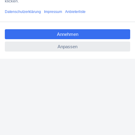
Filialen
ccp.user.init.failed.titl
Versandkostenfrei ab 100,00 € zzgl. MwSt. **
e
Angebotsservice
ccp.user.init.failed
Beschaffungsservice
Für Geschäftskunden
E-Procurement
Open Catalog Interface (OCI)
Conrad Smart Procure (CSP)
Für Verkäufer
Für Affiliate