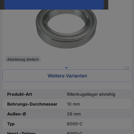
oder
eine
Hst.-
Teile-
Nr.
ein
Abbildung ähnlich
1/2
Weitere Varianten
Produkt-Art
Rillenkugellager einreihig
Bohrungs-Durchmesser
10 mm
Außen-Ø
26 mm
Typ
6000-C
Herst.-Teilenr.
6000-C