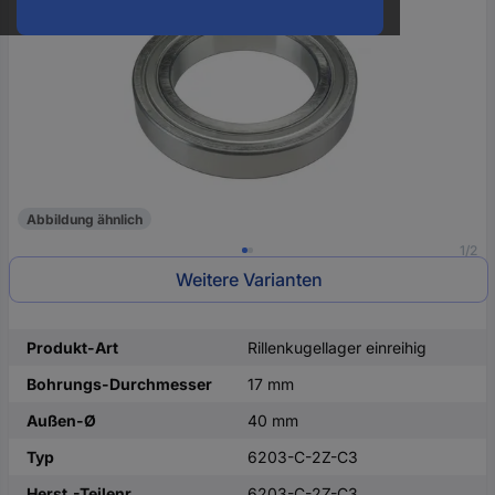
oder
eine
Hst.-
Teile-
Nr.
ein
Abbildung ähnlich
1/2
Weitere Varianten
Produkt-Art
Rillenkugellager einreihig
Bohrungs-Durchmesser
17 mm
Außen-Ø
40 mm
Typ
6203-C-2Z-C3
Herst.-Teilenr.
6203-C-2Z-C3