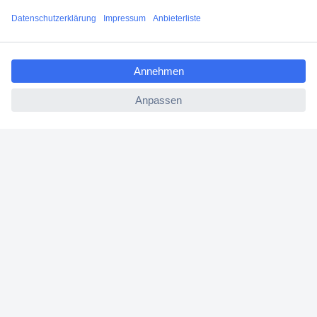
Filialen
ccp.user.init.failed.titl
Versandkostenfrei ab 100,00 € zzgl. MwSt. **
e
Angebotsservice
ccp.user.init.failed
Beschaffungsservice
Für Geschäftskunden
E-Procurement
Open Catalog Interface (OCI)
Conrad Smart Procure (CSP)
Für Verkäufer
Für Affiliate