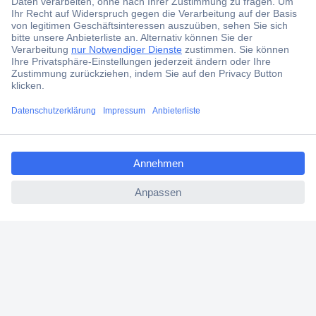
Der Conrad Newsletter
Jetzt anmelden und exklusive Aktionen,
aktuelle News und Angebote immer zuerst
erhalten.
Jetzt anmelden
ccp.user.init.failed.titl
e
Filialen
ccp.user.init.failed
Versandkostenfrei ab 100,00 € zzgl. MwSt. **
Angebotsservice
Beschaffungsservice
Für Geschäftskunden
E-Procurement