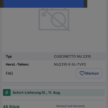
oder
eine
Hst.-
Teile-
Nr.
ein
Typ
CUSCINETTO NU 2310
Herst.-Teilenr.
NU2310-E-XL-TVP2
FAG
Merken
Sofort-Lieferung Di., 11. Aug.
48 Stück
Verkauf und Versand: