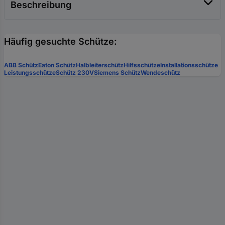
Beschreibung
Häufig gesuchte Schütze:
ABB Schütz
Eaton Schütz
Halbleiterschütz
Hilfsschütze
Installationsschütze
Leistungsschütze
Schütz 230V
Siemens Schütz
Wendeschütz