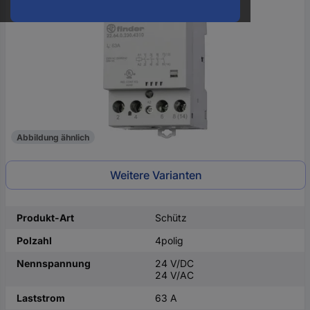
oder
eine
Hst.-
Teile-
Nr.
ein
Abbildung ähnlich
Weitere Varianten
Produkt-Art
Schütz
Polzahl
4polig
Nennspannung
24 V/DC
24 V/AC
Laststrom
63 A