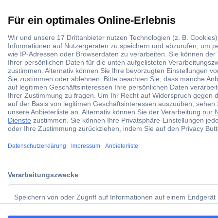
Zahlarten
Alle Zahlarten
Social Media
ccp.user.init.failed.titl
Kontakt
e