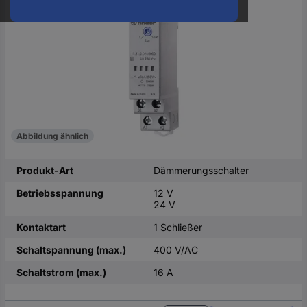
oder
eine
Hst.-
Teile-
Nr.
ein
Abbildung ähnlich
Produkt-Art
Dämmerungsschalter
Betriebsspannung
12 V
24 V
Kontaktart
1 Schließer
Schaltspannung (max.)
400 V/AC
Schaltstrom (max.)
16 A