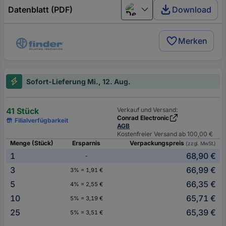
Datenblatt (PDF)
Download
Deutsch (Deutschland)
Merken
Sofort-Lieferung Mi., 12. Aug.
41 Stück
Verkauf und Versand:
Conrad Electronic
Filialverfügbarkeit
AGB
Kostenfreier Versand ab 100,00 €
Menge (Stück)
Ersparnis
Verpackungspreis
(zzgl. MwSt.)
1
68,90 €
-
3
66,99 €
3% = 1,91 €
5
66,35 €
4% = 2,55 €
10
65,71 €
5% = 3,19 €
25
65,39 €
5% = 3,51 €