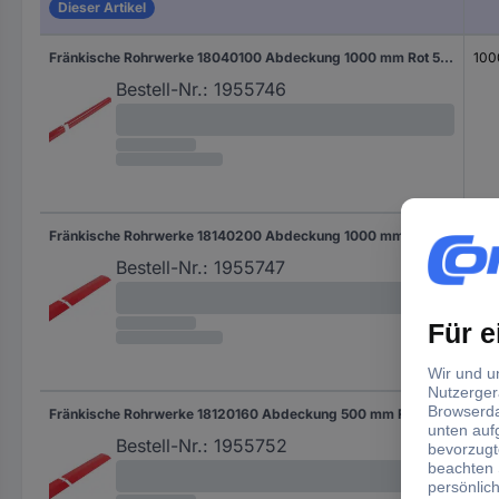
Dieser Artikel
Fränkische Rohrwerke 18040100 Abdeckung 1000 mm Rot 50 St.
100
Bestell-Nr.:
1955746
Fränkische Rohrwerke 18140200 Abdeckung 1000 mm Rot 1 St.
100
Bestell-Nr.:
1955747
Fränkische Rohrwerke 18120160 Abdeckung 500 mm Rot 50 St.
50
Bestell-Nr.:
1955752