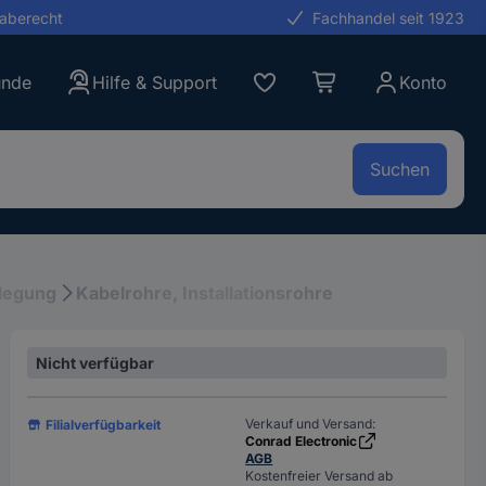
gaberecht
Fachhandel seit 1923
unde
Hilfe & Support
Konto
Suchen
legung
Kabelrohre, Installationsrohre
Nicht verfügbar
Verkauf und Versand:
Filialverfügbarkeit
Conrad Electronic
AGB
Kostenfreier Versand ab