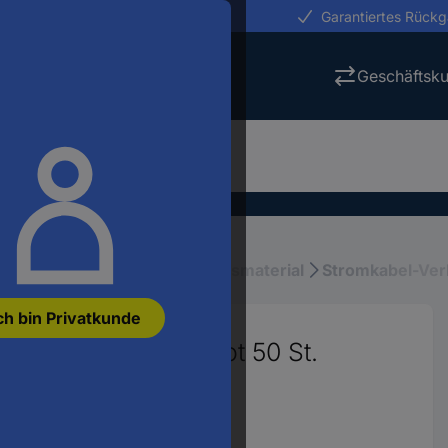
erungen in 24h
Garantiertes Rück
Geschäftsk
stallation
Elektroinstallationsmaterial
Stromkabel-Ver
ch bin Privatkunde
deckung 500 mm Rot 50 St.
0