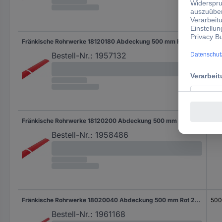
Fränkische Rohrwerke 18120180 Abdeckung 500 mm Rot 50 St.
50
Bestell-Nr.:
1957132
Fränkische Rohrwerke 18120200 Abdeckung 500 mm Rot 58 St.
50
Bestell-Nr.:
1958486
Fränkische Rohrwerke 18020040 Abdeckung 500 mm Rot 25 St.
50
Bestell-Nr.:
1961168