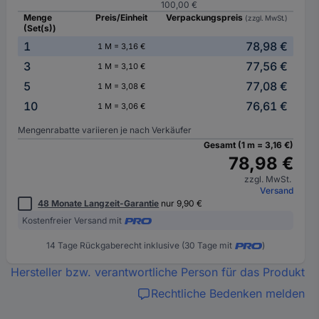
100,00 €
Menge
Preis/Einheit
Verpackungspreis
(zzgl. MwSt.)
(Set(s))
1
78,98 €
1 M = 3,16 €
3
77,56 €
1 M = 3,10 €
5
77,08 €
1 M = 3,08 €
10
76,61 €
1 M = 3,06 €
Mengenrabatte variieren je nach Verkäufer
Gesamt (1 m = 3,16 €)
78,98 €
zzgl. MwSt.
Versand
48 Monate Langzeit-Garantie
nur 9,90 €
Kostenfreier Versand mit
14 Tage Rückgaberecht inklusive (30 Tage mit
)
Hersteller bzw. verantwortliche Person für das Produkt
Rechtliche Bedenken melden