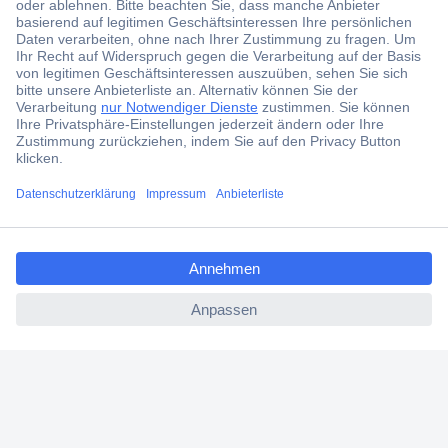
Der Conrad Newsletter
Jetzt anmelden und exklusive Aktionen,
aktuelle News und Angebote immer zuerst
erhalten.
Jetzt anmelden
ccp.user.init.failed.titl
Filialen
e
Versandkostenfrei ab 100,00 € zzgl. MwSt. **
ccp.user.init.failed
Angebotsservice
Beschaffungsservice
Für Geschäftskunden