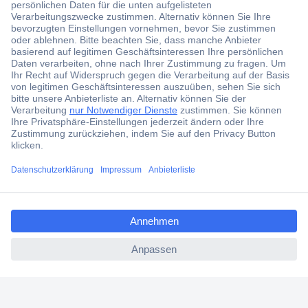
Der Conrad Newsletter
Jetzt anmelden und exklusive Aktionen,
aktuelle News und Angebote immer zuerst
erhalten.
Jetzt anmelden
Filialen
Versandkostenfrei ab 100,00 € zzgl. MwSt. **
ccp.user.init.failed.titl
Angebotsservice
e
Beschaffungsservice
ccp.user.init.failed
Für Geschäftskunden
E-Procurement