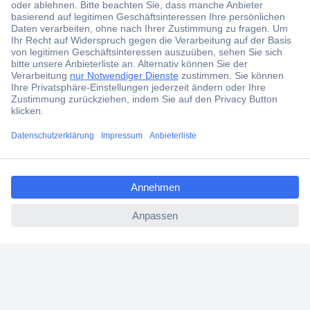
Der Conrad Newsletter
Jetzt anmelden und exklusive Aktionen,
aktuelle News und Angebote immer zuerst
erhalten.
Jetzt anmelden
ccp.user.init.failed.titl
Filialen
e
Versandkostenfrei ab 100,00 € zzgl. MwSt. **
ccp.user.init.failed
Angebotsservice
Beschaffungsservice
Für Geschäftskunden