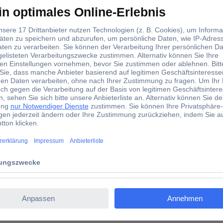
t Stirnschutz, EN 166, farblos, Polycarbonat, 286g
s, Polycarbonat, 286g
äß EN 166, Schutz vor mechanischen Einwirkungen, Zusatzprüfungen 
stufenlos verstellbar, mit Stirnpolster, Material: farbloses, kratzf