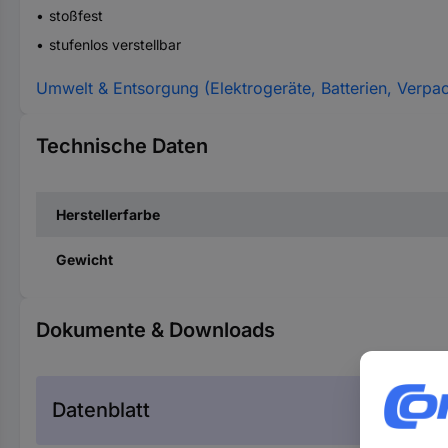
stoßfest
stufenlos verstellbar
Umwelt & Entsorgung (Elektrogeräte, Batterien, Verpa
Technische Daten
Herstellerfarbe
Gewicht
Dokumente & Downloads
Datenblatt