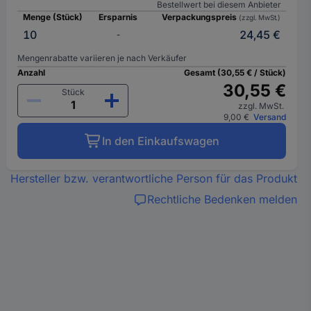
Bestellwert bei diesem Anbieter
Menge (Stück)
Ersparnis
Verpackungspreis
(zzgl. MwSt.)
10
24,45 €
-
Mengenrabatte variieren je nach Verkäufer
Anzahl
Gesamt (30,55 € / Stück)
30,55 €
Stück
zzgl. MwSt.
9,00 €
Versand
In den Einkaufswagen
Hersteller bzw. verantwortliche Person für das Produkt
Rechtliche Bedenken melden