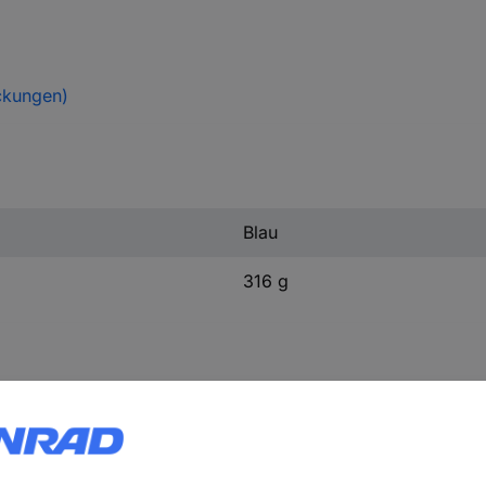
ckungen)
Blau
316 g