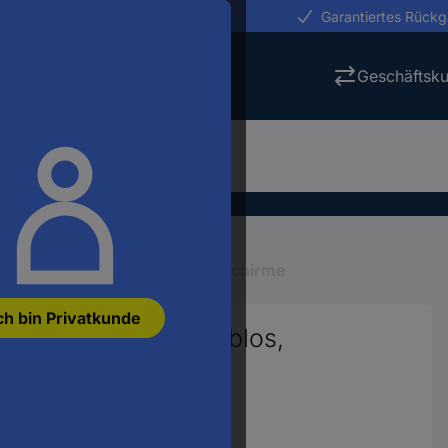
erungen in 24h
Garantiertes Rück
Geschäftsk
Kopfschutz
Gesichtsschutzschirme
ch bin Privatkunde
nschutz, EN 166, farblos,