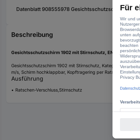
Datenblatt 908555978 Gesichtsschutzschirm 1902 mi
Beschreibung
Gesichtsschutzschirm 1902 mit Stirnschutz, EN 166, farblo
Gesichtsschutzschirm 1902 mit Stirnschutz, Kategorie II, gem
m/s, Schirm hochklappbar, Kopftragering per Ratschenverschluss 
Ausführung
Ratschen-Verschluss,Stirnschutz