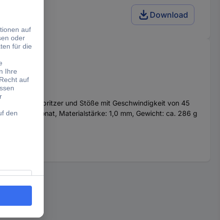
Download
Flüssigkeitsspritzer und Stöße mit Geschwindigkeit von 45
estes Polycarbonat, Materialstärke: 1,0 mm, Gewicht: ca. 286 g