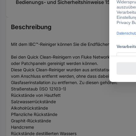
Bedienungs- und Sicherheitshinweise 1591875 Gla
Beschreibung
Mit dem IBC™-Reiniger können Sie die Endflächen von Glasfas
Bei den Quick Clean-Reinigern von Fluke Networks handelt es
oder Patchpaneln gereinigt werden können.
Diese Quick Clean-Reiniger wurden aus antistatischem Materi
vom Anschluss entfernt werden, ohne dass dabei die Endfläch
Glasfaserinstallation zu entfernen. Zu diesen gehören:
Straßenstaub (ISO 12103-1)
Rückstände von Hautfett
Salzwasserrückstände
Alkoholrückstände
Pflanzliche Rückstände
Graphit-Rückstände
Handcreme
Rückstände destillierten Wassers