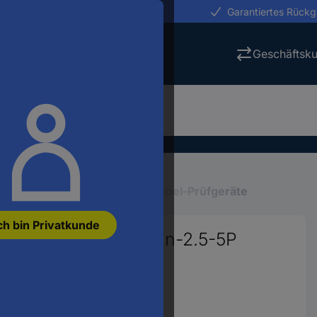
erungen in 24h
Garantiertes Rück
Geschäftsk
eräte
Test-, Prüfgeräte
Kabel-Prüfgeräte
ch bin Privatkunde
 Networks QuickClean-2.5-5P
5