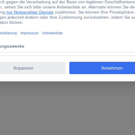
sfaserprüfgerät 4843044 Fluke Networks QuickClean-2.5-
eranschlüssen schnell und ohne Schulung mechanisch reinigen.
 sich um eine Reihe von mechanischen Reinigungsgeräten, mit denen
al geformt und verwenden eine neuartige Litze zur Trockenreinigun
en beschädigt werden. Diese Geräte sind besonders effektiv, wenn 