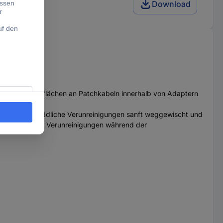
5P Netzwerk
Download
 Glasfaserendflächen an Patchkabeln innerhalb von Adaptern
g, wodurch schädliche Verunreinigungen sanft weggewischt und
es darum geht, Verunreinigungen während der