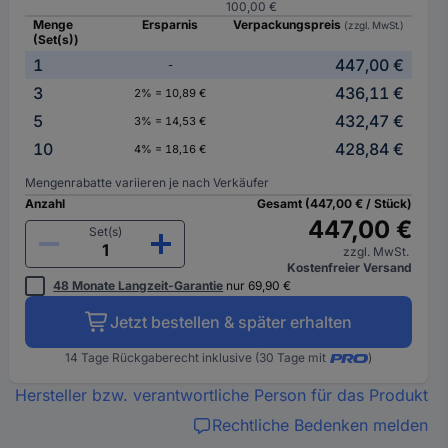
100,00 €
Menge
Ersparnis
Verpackungspreis
(zzgl. MwSt.)
(Set(s))
1
447,00 €
-
3
436,11 €
2% = 10,89 €
5
432,47 €
3% = 14,53 €
10
428,84 €
4% = 18,16 €
Mengenrabatte variieren je nach Verkäufer
Anzahl
Gesamt (447,00 € / Stück)
447,00 €
Set(s)
zzgl. MwSt.
Kostenfreier Versand
48 Monate Langzeit-Garantie
nur 69,90 €
Jetzt bestellen & später erhalten
14 Tage Rückgaberecht inklusive (30 Tage mit
)
Hersteller bzw. verantwortliche Person für das Produkt
Rechtliche Bedenken melden