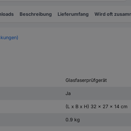
loads
Beschreibung
Lieferumfang
Wird oft zusam
ckungen)
Glasfaserprüfgerät
Ja
(L x B x H) 32 x 27 x 14 cm
0.9 kg