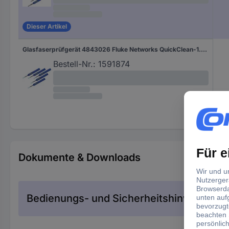
Dieser Artikel
Glasfaserprüfgerät 4843026 Fluke Networks QuickClean-1.25-5P Netzwerk
Bestell-Nr.:
1591874
Dokumente & Downloads
Bedienungs- und Sicherheitshinweise