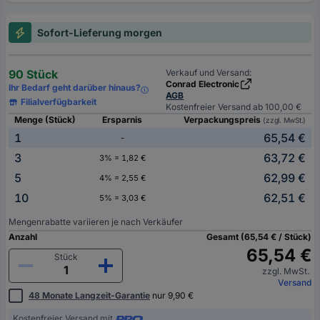
Sofort-Lieferung morgen
90 Stück
Verkauf und Versand:
Conrad Electronic
Ihr Bedarf geht darüber hinaus?
AGB
Filialverfügbarkeit
Kostenfreier Versand ab 100,00 €
Menge (Stück)
Ersparnis
Verpackungspreis
(zzgl. MwSt.)
1
65,54 €
-
3
63,72 €
3% = 1,82 €
5
62,99 €
4% = 2,55 €
10
62,51 €
5% = 3,03 €
Mengenrabatte variieren je nach Verkäufer
Anzahl
Gesamt (65,54 € / Stück)
65,54 €
Stück
zzgl. MwSt.
Versand
48 Monate Langzeit-Garantie
nur 9,90 €
Kostenfreier Versand mit