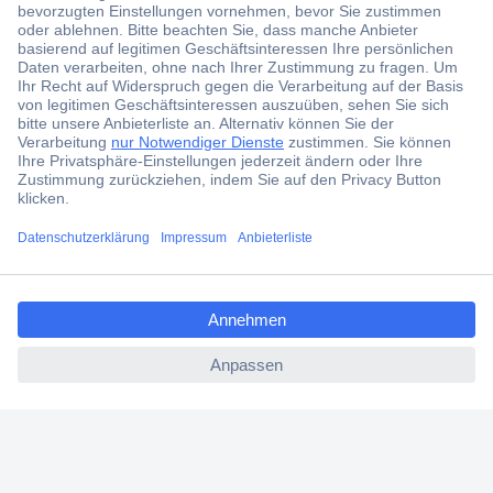
Jetzt anmelden und exklusive Aktionen,
aktuelle News und Angebote immer zuerst
erhalten.
Jetzt anmelden
Filialen
Versandkostenfrei ab 100,00 € zzgl. MwSt. **
ccp.user.init.failed.titl
Angebotsservice
e
Beschaffungsservice
ccp.user.init.failed
Für Geschäftskunden
E-Procurement