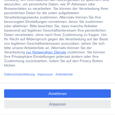
Der Conrad Newsletter
Jetzt anmelden und exklusive Aktionen,
aktuelle News und Angebote immer zuerst
erhalten.
Jetzt anmelden
Filialen
Versandkostenfrei ab 100,00 € zzgl. MwSt. **
ccp.user.init.failed.titl
Angebotsservice
e
Beschaffungsservice
ccp.user.init.failed
Für Geschäftskunden