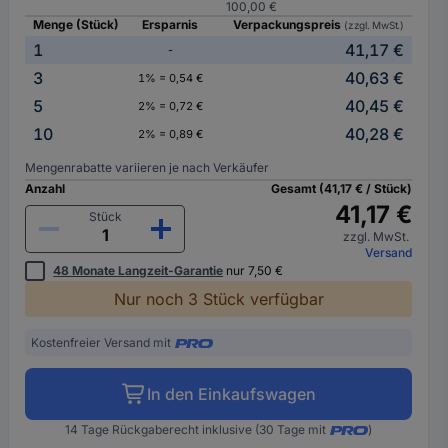
100,00 €
Menge (Stück)
Ersparnis
Verpackungspreis
(zzgl. MwSt.)
1
41,17 €
-
3
40,63 €
1% = 0,54 €
5
40,45 €
2% = 0,72 €
10
40,28 €
2% = 0,89 €
Mengenrabatte variieren je nach Verkäufer
Anzahl
Gesamt (41,17 € / Stück)
41,17 €
Stück
zzgl. MwSt.
Versand
48 Monate Langzeit-Garantie
nur 7,50 €
Nur noch 3 Stück verfügbar
Kostenfreier Versand mit
In den Einkaufswagen
14 Tage Rückgaberecht inklusive (30 Tage mit
)