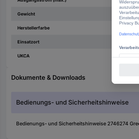
Gewicht
Herstellerfarbe
Einsatzort
UKCA
Dokumente & Downloads
Bedienungs- und Sicherheitshinweise
Bedienungs- und Sicherheitshinweise 2746274 Gree