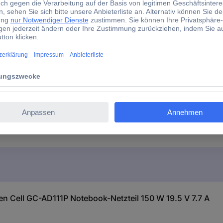
0.42
Schwarz
Steckdose
Ja
n Cell GC-AD111P Notebook-Netzteil 150 W 19.5 V 7.7 A