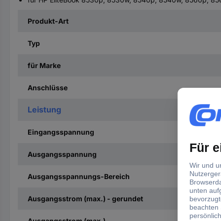
Produkt-Art
Typ
für Marke
Anschlüsse
Leistung
Eingangsspannung
Ausgangsspannung
Ausgangsspannungs-Bereich
Ausgangsstrom (max.) - gerundet
Ausgangsstrom (max.)