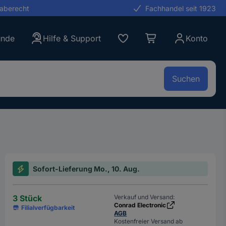
gaberecht
Fachhandel seit 1923
unde
Hilfe & Support
Konto
Suchen
Sofort-Lieferung Mo., 10. Aug.
3 Stück
Verkauf und Versand:
Conrad Electronic
Filialverfügbarkeit
AGB
Kostenfreier Versand ab