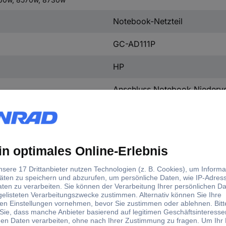
Notebook-Netzteil
GC-AD111P
HP
Anschluss Notebook Niedervol
150 W
100 - 240 V/AC
19.5 V
19.5 V
7.7 A
7.7 A