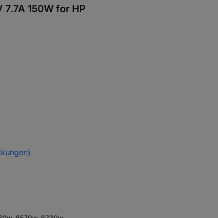
V 7.7A 150W for HP
ckungen)
560w, 8570w, 8730w