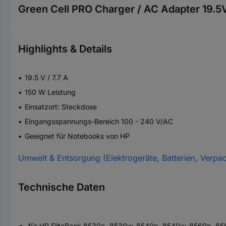
Green Cell PRO Charger / AC Adapter 19.5
Highlights & Details
19.5 V / 7.7 A
150 W Leistung
Einsatzort: Steckdose
Eingangsspannungs-Bereich 100 - 240 V/AC
Geeignet für Notebooks von HP
Umwelt & Entsorgung (Elektrogeräte, Batterien, Verpa
Technische Daten
für HP EliteBook 8530p, 8530w, 8540p, 8540w, 8560p, 8