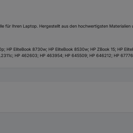
le für Ihren Laptop. Hergestellt aus den hochwertigsten Materialien 
0p; HP EliteBook 8730w; HP EliteBook 8530w; HP ZBook 15; HP Elit
q L2311c; HP 462603; HP 463954; HP 645509; HP 646212; HP 677