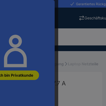
erungen in 24h
Garantiertes Rück
Geschäftsk
ubehör
Laptop Stromversorgung
Laptop Netzteile
ch bin Privatkunde
teil 150 W 19.5 V 7.7 A
74