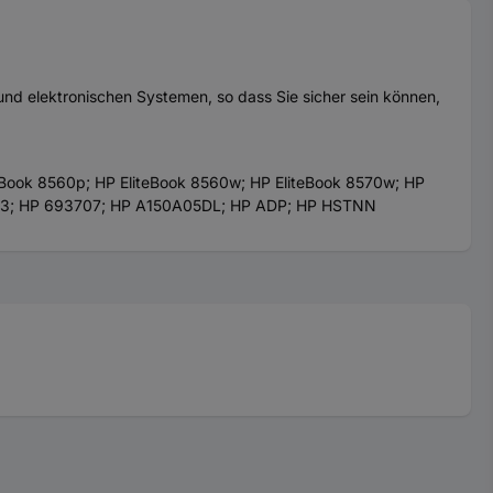
und elektronischen Systemen, so dass Sie sicher sein können,
eBook 8560p; HP EliteBook 8560w; HP EliteBook 8570w; HP
763; HP 693707; HP A150A05DL; HP ADP; HP HSTNN