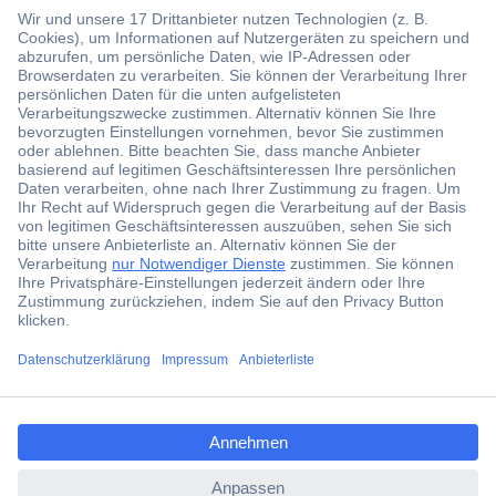
Der Conrad Newsletter
Jetzt anmelden und exklusive Aktionen,
aktuelle News und Angebote immer zuerst
erhalten.
Jetzt anmelden
Filialen
Versandkostenfrei ab 100,00 € zzgl. MwSt. **
ccp.user.init.failed.titl
Angebotsservice
e
Beschaffungsservice
ccp.user.init.failed