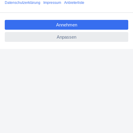
Angebotsservice
ccp.user.init.failed.titl
Beschaffungsservice
e
ccp.user.init.failed
Für Geschäftskunden
E-Procurement
Open Catalog Interface (OCI)
Conrad Smart Procure (CSP)
Für Verkäufer
Für Affiliate
Für Lieferanten