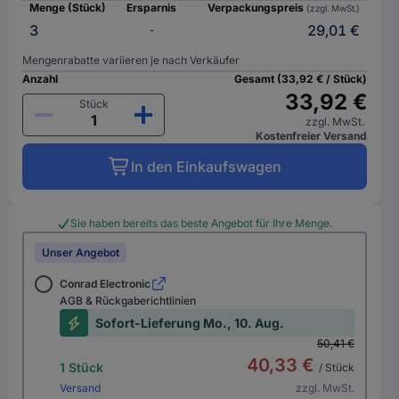
Menge (Stück)
Ersparnis
Verpackungspreis
(zzgl. MwSt.)
3
29,01 €
-
Mengenrabatte variieren je nach Verkäufer
Anzahl
Gesamt (33,92 € / Stück)
33,92 €
Stück
zzgl. MwSt.
Kostenfreier Versand
In den Einkaufswagen
Sie haben bereits das beste Angebot für Ihre Menge.
Unser Angebot
Conrad Electronic
AGB & Rückgaberichtlinien
Sofort-Lieferung Mo., 10. Aug.
50,41 €
40,33 €
1 Stück
/ Stück
Versand
zzgl. MwSt.