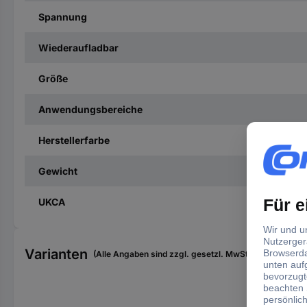
Spannung
Wiederaufladbar
Größe
Anwendungsbereiche
Herstellerfarbe
Gewicht
UKCA
Varianten
(Alle Angaben sind zzgl. gesetzl. MwSt., zzgl. Versan