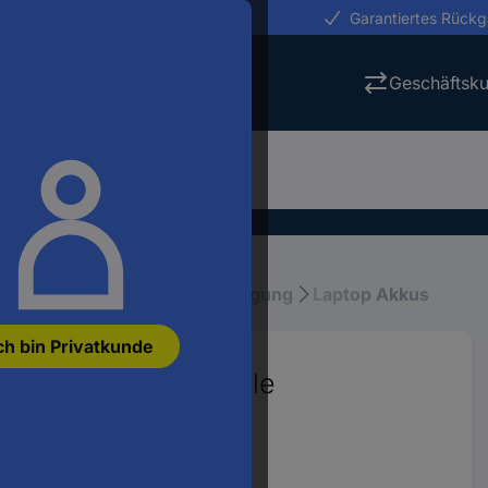
erungen in 24h
Garantiertes Rück
Geschäftsk
ubehör
Laptop Stromversorgung
Laptop Akkus
ch bin Privatkunde
0.8 V 5200 mAh Apple
3