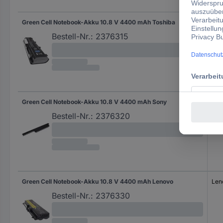
für
Green Cell Notebook-Akku 10.8 V 4400 mAh Toshiba
Tos
Bestell-Nr.:
2376315
Green Cell Notebook-Akku 10.8 V 4400 mAh Sony
Son
Bestell-Nr.:
2376320
Green Cell Notebook-Akku 10.8 V 4400 mAh Lenovo
Len
Bestell-Nr.:
2376330