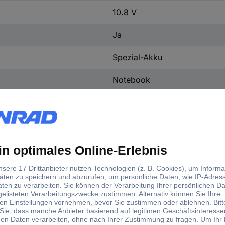
10.8 V
Ja
Spezial-Akku
Notebook
Mehrfarbig
0
nicht relevant
d)