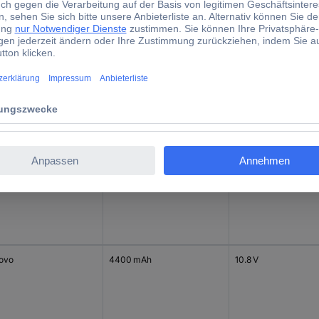
 Marke
Kapazität (mAh, Ah)
Spannung
hiba
4400 mAh
10.8 V
y
4400 mAh
10.8 V
ovo
4400 mAh
10.8 V