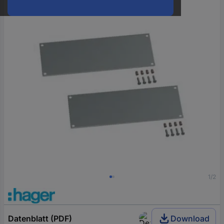
oder
eine
Hst.-
Teile-
Nr.
ein
1/2
Datenblatt (PDF)
Download