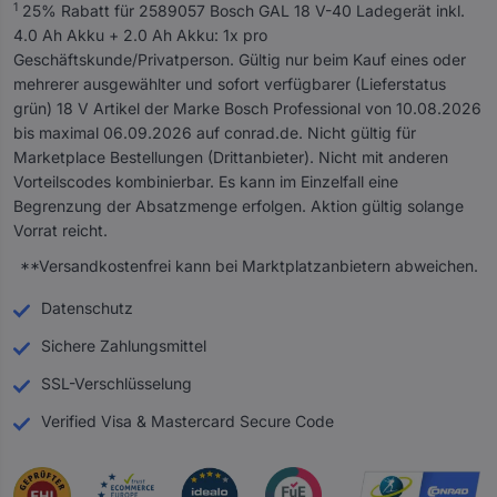
1
25% Rabatt für 2589057 Bosch GAL 18 V-40 Ladegerät inkl.
l
4.0 Ah Akku + 2.0 Ah Akku: 1x pro
l
Geschäftskunde/Privatperson. Gültig nur beim Kauf eines oder
e
mehrerer ausgewählter und sofort verfügbarer (Lieferstatus
P
grün) 18 V Artikel der Marke Bosch Professional von 10.08.2026
r
bis maximal 06.09.2026 auf conrad.de. Nicht gültig für
e
Marketplace Bestellungen (Drittanbieter). Nicht mit anderen
i
Vorteilscodes kombinierbar. Es kann im Einzelfall eine
s
Begrenzung der Absatzmenge erfolgen. Aktion gültig solange
a
Vorrat reicht.
n
**Versandkostenfrei kann bei Marktplatzanbietern abweichen.
g
a
Datenschutz
b
e
Sichere Zahlungsmittel
n
SSL-Verschlüsselung
s
i
Verified Visa & Mastercard Secure Code
n
d
i