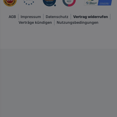
n
k
l
AGB
Impressum
Datenschutz
Vertrag widerrufen
.
Verträge kündigen
Nutzungsbedingungen
M
w
S
t
.
u
n
d
z
z
g
l
.
V
e
r