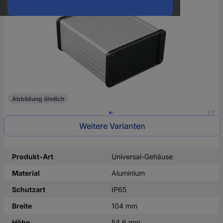
oder
eine
Hst.-
Teile-
Nr.
ein
Abbildung ähnlich
1/2
Weitere Varianten
Produkt-Art
Universal-Gehäuse
Material
Aluminium
Schutzart
IP65
Breite
104 mm
Höhe
54.6 mm