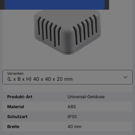
oder
eine
Hst.-
Teile-
Nr.
ein
Varianten
Produkt-Art
Universal-Gehäuse
Material
ABS
Schutzart
IP30
Breite
40 mm