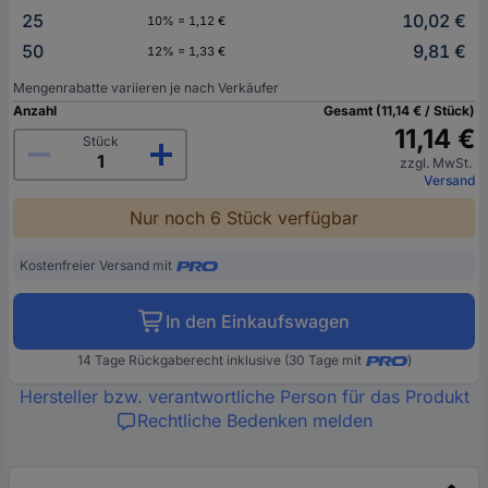
25
10,02 €
10% = 1,12 €
50
9,81 €
12% = 1,33 €
Mengenrabatte variieren je nach Verkäufer
Anzahl
Gesamt (11,14 € / Stück)
11,14 €
Stück
zzgl. MwSt.
Versand
Nur noch 6 Stück verfügbar
Kostenfreier Versand mit
In den Einkaufswagen
14 Tage Rückgaberecht inklusive (30 Tage mit
)
Hersteller bzw. verantwortliche Person für das Produkt
Rechtliche Bedenken melden