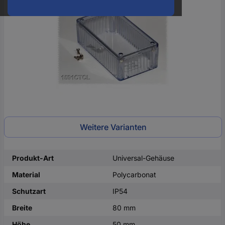
oder
eine
Hst.-
Teile-
Nr.
ein
Weitere Varianten
Produkt-Art
Universal-Gehäuse
Material
Polycarbonat
Schutzart
IP54
Breite
80 mm
Höhe
50 mm