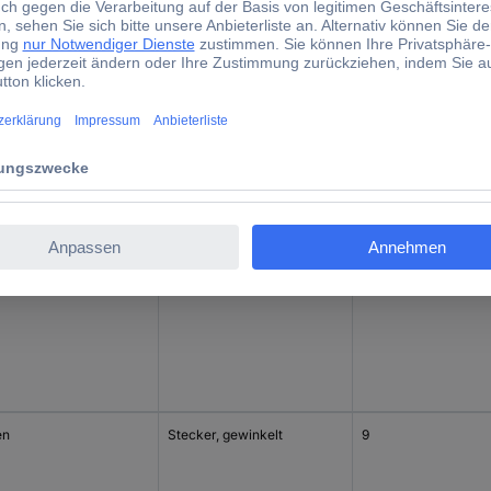
09652696713
d)
chluss
Bauform
Polzahl
en
Buchse, gewinkelt
9
en
Stecker, gewinkelt
9