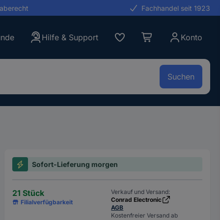
gaberecht
Fachhandel seit 1923
unde
Hilfe & Support
Konto
Suchen
Sofort-Lieferung morgen
21 Stück
Verkauf und Versand:
Conrad Electronic
Filialverfügbarkeit
AGB
Kostenfreier Versand ab