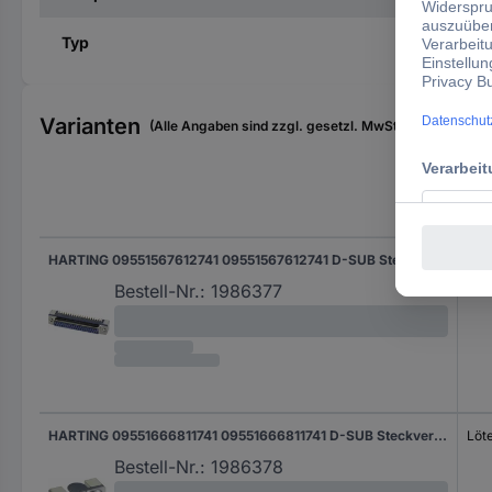
Typ
Varianten
(Alle Angaben sind zzgl. gesetzl. MwSt., zzgl. Versan
Ans
HARTING 09551567612741 09551567612741 D-SUB Steckverbinder Polzahl: 9 Löten 1 St.
Löt
Bestell-Nr.:
1986377
HARTING 09551666811741 09551666811741 D-SUB Steckverbinder Polzahl: 9 Löten 1 St.
Löt
Bestell-Nr.:
1986378