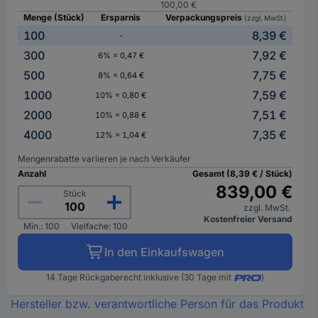
100,00 €
Menge (Stück)
Ersparnis
Verpackungspreis
(zzgl. MwSt.)
100
8,39 €
-
300
7,92 €
6% = 0,47 €
500
7,75 €
8% = 0,64 €
1000
7,59 €
10% = 0,80 €
2000
7,51 €
10% = 0,88 €
4000
7,35 €
12% = 1,04 €
Mengenrabatte variieren je nach Verkäufer
Anzahl
Gesamt (8,39 € / Stück)
839,00 €
Stück
zzgl. MwSt.
Kostenfreier Versand
Min.: 100
Vielfache: 100
In den Einkaufswagen
14 Tage Rückgaberecht inklusive (30 Tage mit
)
Hersteller bzw. verantwortliche Person für das Produkt