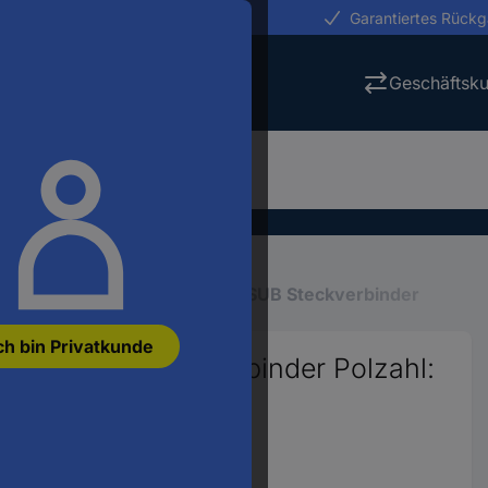
erungen in 24h
Garantiertes Rück
Geschäftsk
D-SUB Steckverbinder
D-SUB Steckverbinder
ch bin Privatkunde
3 D-SUB Steckverbinder Polzahl:
86613