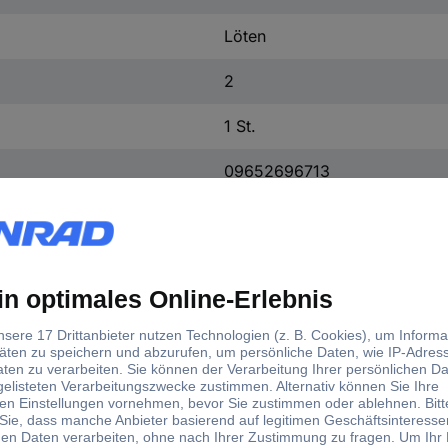
Löten
2
1 St.
09652696713
Kupferlegierung
Gold
Stahl
1 kV
Ja
-55 °C bis +125 °C