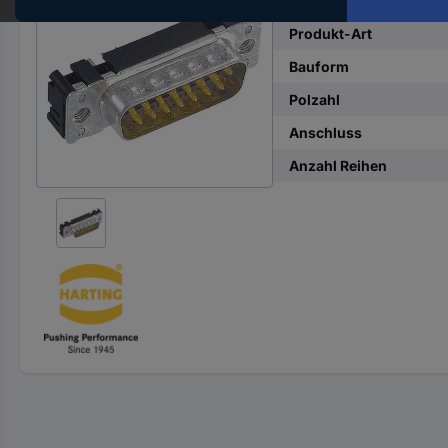
Hst.-
Teile-
Produkt-Art
Nr.
Bauform
ein
Polzahl
Anschluss
Anzahl Reihen