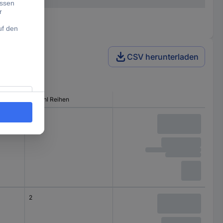
CSV herunterladen
Anzahl Reihen
2
2