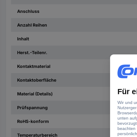
Anschluss
Anzahl Reihen
Inhalt
Herst.-Teilenr.
Kontaktmaterial
Kontaktoberfläche
Material (Details)
Prüfspannung
RoHS-konform
Temperaturbereich