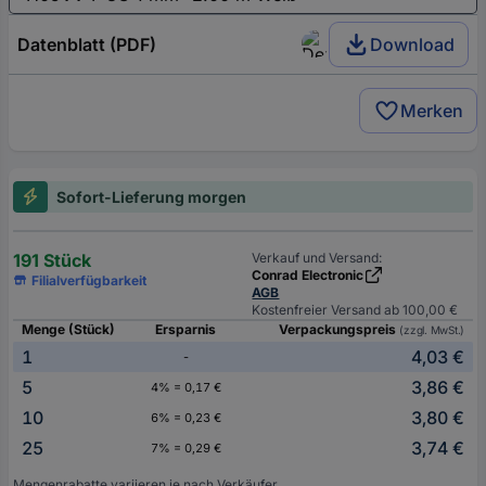
Datenblatt (PDF)
Download
Merken
Sofort-Lieferung morgen
191 Stück
Verkauf und Versand:
Conrad Electronic
Filialverfügbarkeit
AGB
Kostenfreier Versand ab 100,00 €
Menge (Stück)
Ersparnis
Verpackungspreis
(zzgl. MwSt.)
1
4,03 €
-
5
3,86 €
4% = 0,17 €
10
3,80 €
6% = 0,23 €
25
3,74 €
7% = 0,29 €
Mengenrabatte variieren je nach Verkäufer