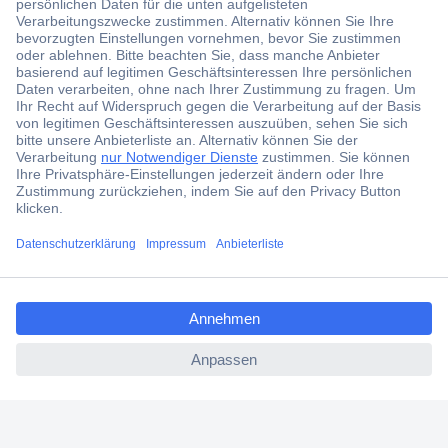
Der Conrad Newsletter
Jetzt anmelden und exklusive Aktionen,
aktuelle News und Angebote immer zuerst
erhalten.
Jetzt anmelden
Filialen
Versandkostenfrei ab 100,00 € zzgl. MwSt. **
ccp.user.init.failed.titl
Angebotsservice
e
Beschaffungsservice
ccp.user.init.failed
Für Geschäftskunden
E-Procurement