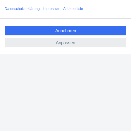
Filialen
ccp.user.init.failed.titl
Versandkostenfrei ab 100,00 € zzgl. MwSt. **
e
Angebotsservice
ccp.user.init.failed
Beschaffungsservice
Für Geschäftskunden
E-Procurement
Open Catalog Interface (OCI)
Conrad Smart Procure (CSP)
Für Verkäufer
Für Affiliate