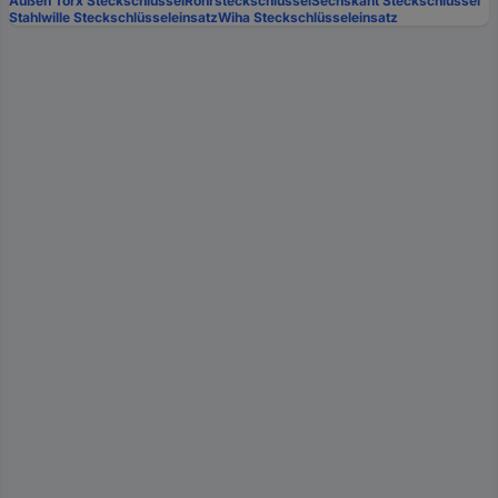
Außen Torx Steckschlüssel
Rohrsteckschlüssel
Sechskant Steckschlüssel
Stahlwille Steckschlüsseleinsatz
Wiha Steckschlüsseleinsatz