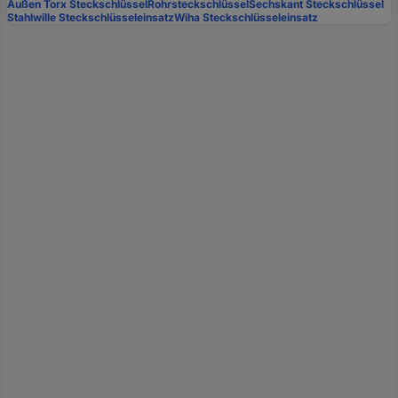
Außen Torx Steckschlüssel
Rohrsteckschlüssel
Sechskant Steckschlüssel
Stahlwille Steckschlüsseleinsatz
Wiha Steckschlüsseleinsatz