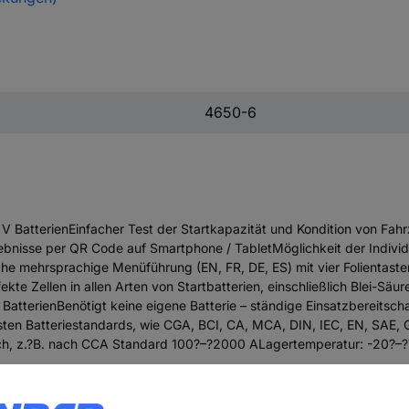
4650-6
 BatterienEinfacher Test der Startkapazität und Kondition von Fa
bnisse per QR Code auf Smartphone / TabletMöglichkeit der Individ
he mehrsprachige Menüführung (EN, FR, DE, ES) mit vier Folientaste
te Zellen in allen Arten von Startbatterien, einschließlich Blei-Sä
N BatterienBenötigt keine eigene Batterie – ständige Einsatzbereit
sten Batteriestandards, wie CGA, BCI, CA, MCA, DIN, IEC, EN, SAE, 
ich, z.?B. nach CCA Standard 100?–?2000 ALagertemperatur: -20?–?