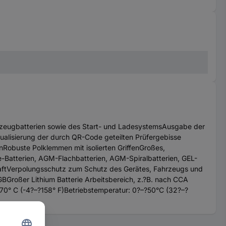
hrzeugbatterien sowie des Start- und LadesystemsAusgabe der
ualisierung der durch QR-Code geteilten Prüfergebisse
nRobuste Polklemmen mit isolierten GriffenGroßes,
ure-Batterien, AGM-Flachbatterien, AGM-Spiralbatterien, GEL-
schaftVerpolungsschutz zum Schutz des Gerätes, Fahrzeugs und
GBGroßer Lithium Batterie Arbeitsbereich, z.?B. nach CCA
70° C (-4?–?158° F)Betriebstemperatur: 0?–?50°C (32?–?