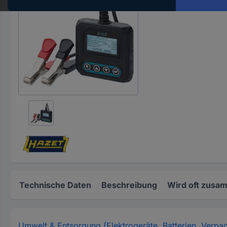
Hst.-
Teile-
Nr.
ein
Technische Daten
Beschreibung
Wird oft zusa
Umwelt & Entsorgung (Elektrogeräte, Batterien, Verpa