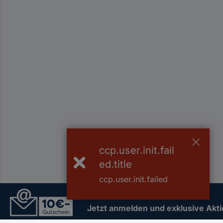
ccp.user.init.fail
ed.title
ccp.user.init.failed
Der Conrad Newsletter
Jetzt anmelden und exklusive Akt