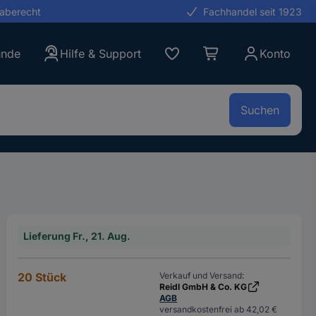
gaberecht
Fachhandel seit 1923
unde
Hilfe & Support
Konto
Suchen
Lieferung Fr., 21. Aug.
20 Stück
Verkauf und Versand:
Reidl GmbH & Co. KG
AGB
versandkostenfrei ab 42,02 €