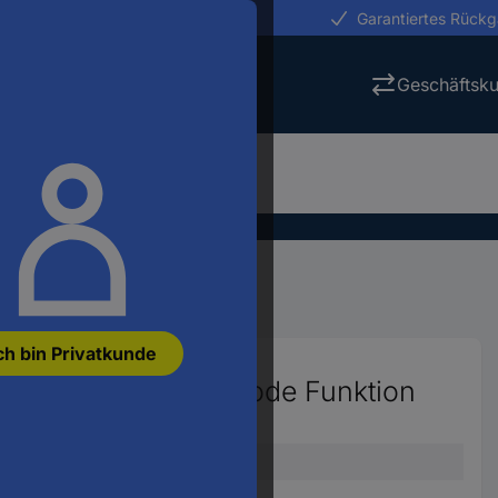
erungen in 24h
Garantiertes Rück
Geschäftsk
ch bin Privatkunde
 V Systeme mit QR-Code Funktion
04
4650-6