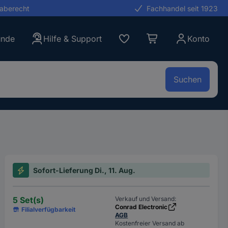
gaberecht
Fachhandel seit 1923
unde
Hilfe & Support
Konto
Suchen
Sofort-Lieferung Di., 11. Aug.
5 Set(s)
Verkauf und Versand:
Conrad Electronic
Filialverfügbarkeit
AGB
Kostenfreier Versand ab