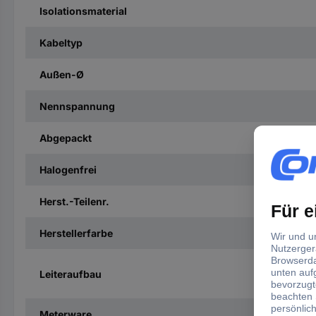
Isolationsmaterial
Kabeltyp
Außen-Ø
Nennspannung
Abgepackt
Halogenfrei
Herst.-Teilenr.
Herstellerfarbe
Leiteraufbau
Meterware