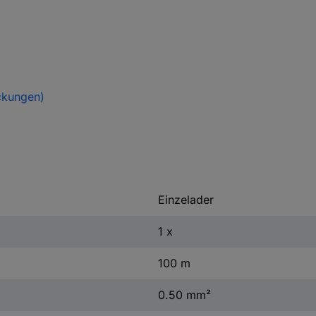
ckungen)
Einzelader
1 x
100 m
0.50 mm²