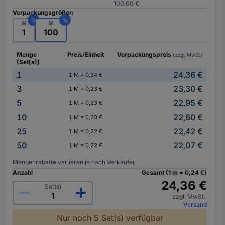
100,00 €
Verpackungsgrößen
%
%
M
M
1
100
Menge
Preis/Einheit
Verpackungspreis
(zzgl. MwSt.)
(Set(s))
1
24,36 €
1 M = 0,24 €
3
23,30 €
1 M = 0,23 €
5
22,95 €
1 M = 0,23 €
10
22,60 €
1 M = 0,23 €
25
22,42 €
1 M = 0,22 €
50
22,07 €
1 M = 0,22 €
Mengenrabatte variieren je nach Verkäufer
Anzahl
Gesamt (1 m = 0,24 €)
24,36 €
Set(s)
zzgl. MwSt.
Versand
Nur noch 5 Set(s) verfügbar