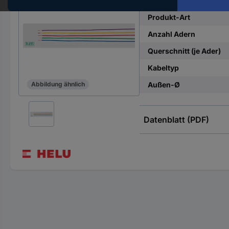
Hst.-
Teile-
Produkt-Art
Nr.
Anzahl Adern
ein
Querschnitt (je Ader)
Kabeltyp
Außen-Ø
Abbildung ähnlich
Datenblatt (PDF)