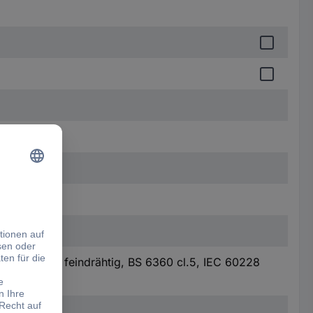
 0295 Kl.5, feindrähtig, BS 6360 cl.5, IEC 60228