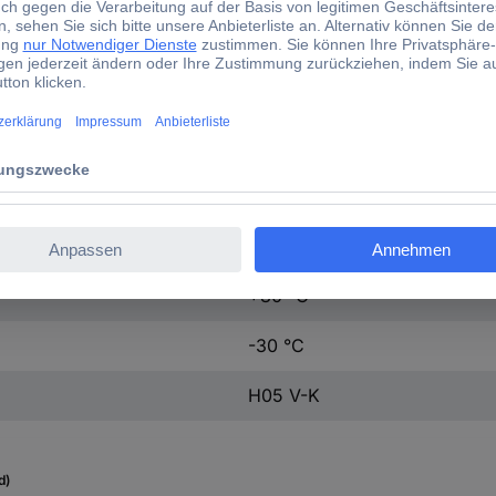
500 V
2000 V
1 x 0.50 mm²
+70 °C
-5 °C
+80 °C
-30 °C
H05 V-K
d)