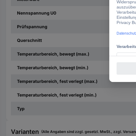
Nennspannung U0
Prüfspannung
Querschnitt
Temperaturbereich, bewegt (max.)
Temperaturbereich, bewegt (min.)
Temperaturbereich, fest verlegt (max.)
Temperaturbereich, fest verlegt (min.)
Typ
Varianten
(Alle Angaben sind zzgl. gesetzl. MwSt., zzgl. Versan