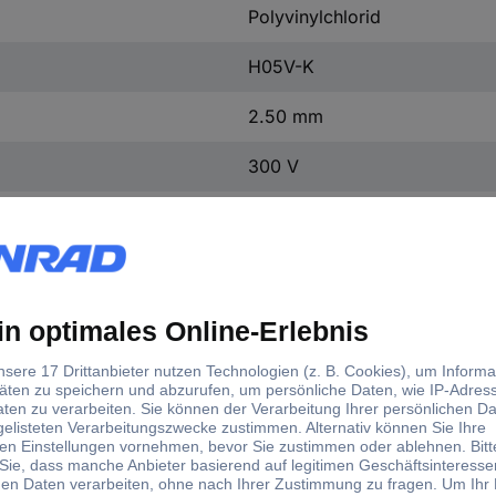
Polyvinylchlorid
H05V-K
2.50 mm
300 V
Ja
Nein
29094
Orange
Cu-Litze blank, nach DIN VDE
cl.5
Nein