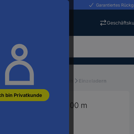
erungen in 24h
Garantiertes Rück
Geschäftsk
en
Einzeladern, Drähte, Litzen
Einzeladern
ch bin Privatkunde
x 0.50 mm² Orange 100 m