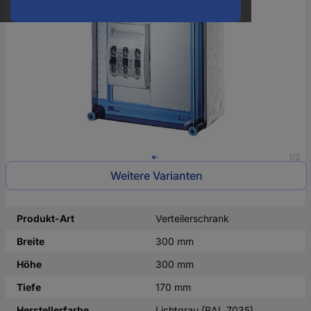
oder
eine
Hst.-
Teile-
Nr.
ein
1/2
Weitere Varianten
Produkt-Art
Verteilerschrank
Breite
300 mm
Höhe
300 mm
Tiefe
170 mm
Herstellerfarbe
Lichtgrau (RAL 7035)