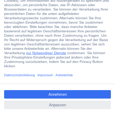
Der Conrad Newsletter
Jetzt anmelden und exklusive Aktionen,
aktuelle News und Angebote immer zuerst
erhalten.
Jetzt anmelden
Filialen
Versandkostenfrei ab 100,00 € zzgl. MwSt. **
ccp.user.init.failed.titl
Angebotsservice
e
Beschaffungsservice
ccp.user.init.failed
Für Geschäftskunden