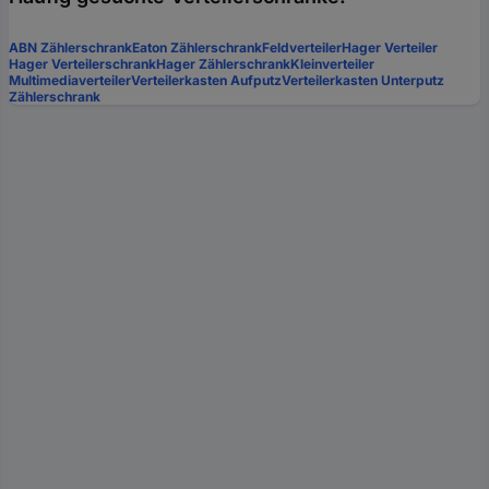
ABN Zählerschrank
Eaton Zählerschrank
Feldverteiler
Hager Verteiler
Hager Verteilerschrank
Hager Zählerschrank
Kleinverteiler
Multimediaverteiler
Verteilerkasten Aufputz
Verteilerkasten Unterputz
Zählerschrank