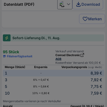
Datenblatt (PDF)
Download
Deutsch (Deutschland)
Merken
Sofort-Lieferung Di., 11. Aug.
95 Stück
Verkauf und Versand:
Conrad Electronic
Filialverfügbarkeit
AGB
Kostenfreier Versand ab 100,00 €
Menge (Stück)
Ersparnis
Verpackungspreis
(zzgl. MwSt.)
1
8,39 €
-
3
7,92 €
6% = 0,47 €
5
7,75 €
8% = 0,64 €
10
7,59 €
10% = 0,80 €
Mengenrabatte variieren je nach Verkäufer
Anzahl
Gesamt (8,39 € / Stück)