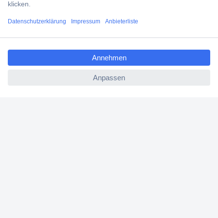
Filialen
ccp.user.init.failed.titl
Versandkostenfrei ab 100,00 € zzgl. MwSt. **
e
Angebotsservice
ccp.user.init.failed
Beschaffungsservice
Für Geschäftskunden
E-Procurement
Open Catalog Interface (OCI)
Conrad Smart Procure (CSP)
Für Verkäufer