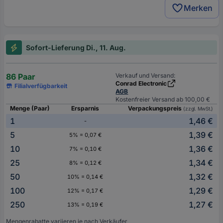
Merken
Sofort-Lieferung Di., 11. Aug.
86 Paar
Verkauf und Versand:
Conrad Electronic
Filialverfügbarkeit
AGB
Kostenfreier Versand ab 100,00 €
Menge (Paar)
Ersparnis
Verpackungspreis
(zzgl. MwSt.)
1
1,46 €
-
5
1,39 €
5% = 0,07 €
10
1,36 €
7% = 0,10 €
25
1,34 €
8% = 0,12 €
50
1,32 €
10% = 0,14 €
100
1,29 €
12% = 0,17 €
250
1,27 €
13% = 0,19 €
Mengenrabatte variieren je nach Verkäufer