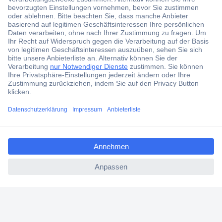
Der Conrad Newsletter
Jetzt anmelden und exklusive Aktionen,
aktuelle News und Angebote immer zuerst
erhalten.
Jetzt anmelden
Filialen
Versandkostenfrei ab 100,00 € zzgl. MwSt. **
ccp.user.init.failed.titl
Angebotsservice
e
Beschaffungsservice
ccp.user.init.failed
Für Geschäftskunden
E-Procurement